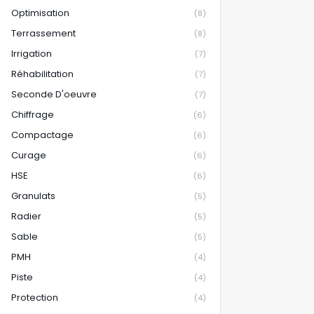
Optimisation
(8)
Terrassement
(8)
Irrigation
(7)
Réhabilitation
(7)
Seconde D'oeuvre
(7)
Chiffrage
(6)
Compactage
(6)
Curage
(6)
HSE
(6)
Granulats
(5)
Radier
(5)
Sable
(5)
PMH
(4)
Piste
(4)
Protection
(4)