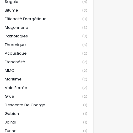
Seguia
(4)
Bitume
(3)
Efficacité Énergétique
(3)
Maçonnerie
(3)
Pathologies
(3)
Thermique
(3)
Acoustique
(2)
Etanchéité
(2)
MMC
(2)
Maritime
(2)
Voie Ferrée
(2)
Grue
(2)
Descente De Charge
(1)
Gabion
(1)
Joints
(1)
Tunnel
(1)