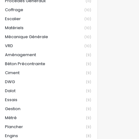
Procédés Généraux
(11)
Coffrage
(10)
Escalier
(10)
Matériels
(10)
Mécanique Générale
(10)
VRD
(10)
Aménagement
(9)
Béton Précontrainte
(9)
Ciment
(9)
DWG
(9)
Dalot
(9)
Essais
(9)
Gestion
(9)
Métré
(9)
Plancher
(9)
Engins
(8)