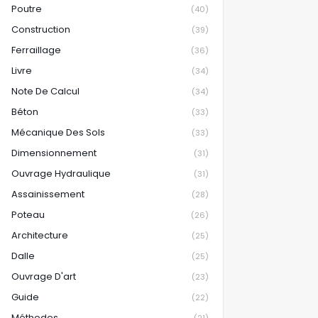
Poutre
(40)
Construction
(39)
Ferraillage
(36)
Livre
(34)
Note De Calcul
(34)
Béton
(33)
Mécanique Des Sols
(33)
Dimensionnement
(31)
Ouvrage Hydraulique
(31)
Assainissement
(28)
Poteau
(26)
Architecture
(25)
Dalle
(25)
Ouvrage D'art
(23)
Guide
(22)
Méthodes