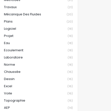
(21)
Travaux
(21)
Mécanique Des Fluides
(20)
Plans
(20)
Logiciel
(19)
Projet
(19)
Eau
(18)
Ecoulement
(18)
Laboratoire
(18)
Norme
(18)
Chaussée
(16)
Dessin
(16)
Excel
(16)
Voile
(16)
Topographie
(15)
AEP
(14)