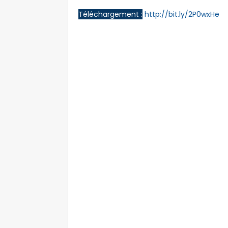
Téléchargement :
http://bit.ly/2P0wxHe