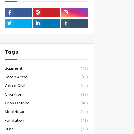
Tags
Bâtiment
(142)
Béton Armé
(111)
Génie Civil
(98)
Chantier
(57)
Gros Oeuvre
(46)
Matériaux
(45)
Fondation
(43)
RDM
(42)